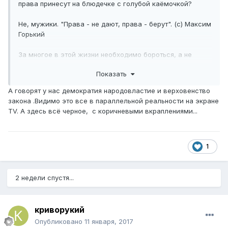
права принесут на блюдечке с голубой каёмочкой?
Не, мужики. "Права - не дают, права - берут". (c) Максим
Горький
За многое в этой жизни необходимо бороться, а не
просто ждать манны небесной.
Показать
И за это преобразование мы тоже еще поборемся, как и
обещали.
А говорят у нас демократия народовластие и верховенство
закона .Видимо это все в параллельной реальности на экране
TV. А здесь всё черное, с коричневыми вкраплениями...
1
2 недели спустя...
криворукий
Опубликовано
11 января, 2017