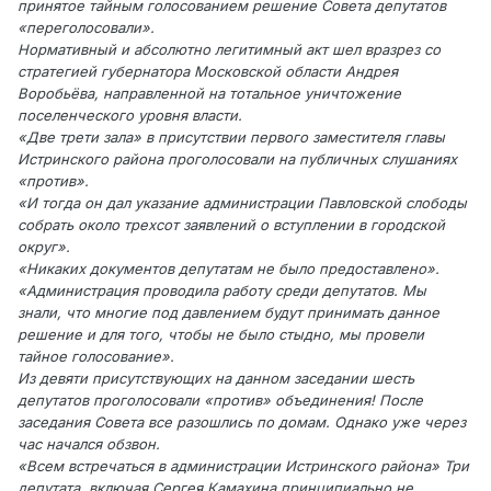
принятое тайным голосованием решение Совета депутатов
«переголосовали».
Нормативный и абсолютно легитимный акт шел вразрез со
стратегией губернатора Московской области Андрея
Воробьёва, направленной на тотальное уничтожение
поселенческого уровня власти.
«Две трети зала» в присутствии первого заместителя главы
Истринского района проголосовали на публичных слушаниях
«против».
«И тогда он дал указание администрации Павловской слободы
собрать около трехсот заявлений о вступлении в городской
округ».
«Никаких документов депутатам не было предоставлено».
«Администрация проводила работу среди депутатов. Мы
знали, что многие под давлением будут принимать данное
решение и для того, чтобы не было стыдно, мы провели
тайное голосование».
Из девяти присутствующих на данном заседании шесть
депутатов проголосовали «против» объединения! После
заседания Совета все разошлись по домам. Однако уже через
час начался обзвон.
«Всем встречаться в администрации Истринского района» Три
депутата, включая Сергея Камахина принципиально не