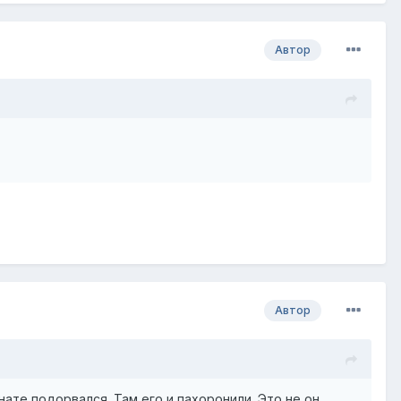
Автор
Автор
нате подорвался. Там его и пахоронили. Это не он