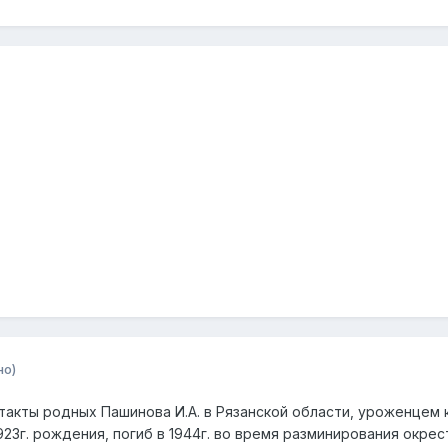
но)
онтакты родных Пашинова И.А. в Рязанской области, уроженцем 
923г. рождения, погиб в 1944г. во время разминирования окре