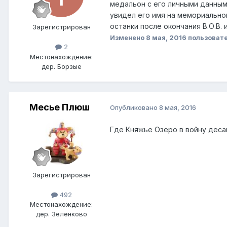
медальон с его личными данными
увидел его имя на мемориальной
останки после окончания В.О.В.
Зарегистрирован
Изменено
8 мая, 2016
пользовате
2
Местонахождение:
дер. Борзые
Месье Плюш
Опубликовано
8 мая, 2016
Где Княжье Озеро в войну десан
Зарегистрирован
492
Местонахождение:
дер. Зеленково