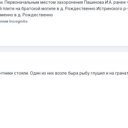
. Первоначальным местом захоронения Пашинова И.А. ранее чи
 плите на братской могиле в д. Рождественно Истринского р-н
 именно в д. Рождественно
лем Incognito
тники стояли. Один из них возле быра рыбу глушил и на гранат