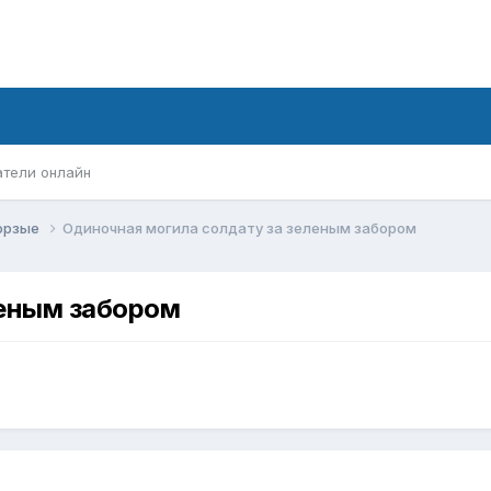
атели онлайн
орзые
Одиночная могила солдату за зеленым забором
леным забором