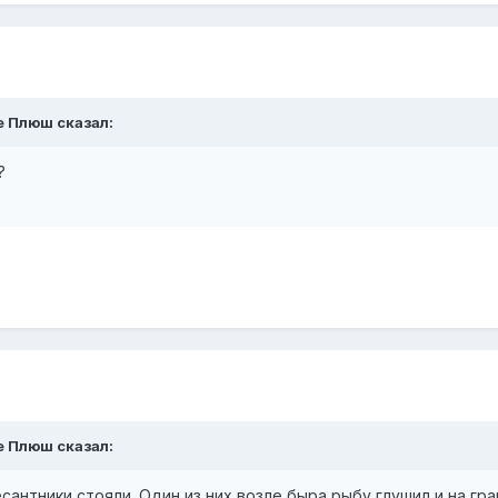
е Плюш сказал:
?
е Плюш сказал:
антники стояли. Один из них возле быра рыбу глушил и на гра