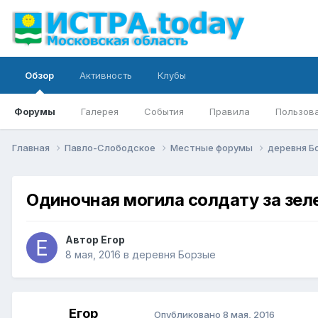
Обзор
Активность
Клубы
Форумы
Галерея
События
Правила
Пользов
Главная
Павло-Слободское
Местные форумы
деревня Б
Одиночная могила солдату за зе
Автор
Егор
8 мая, 2016
в
деревня Борзые
Егор
Опубликовано
8 мая, 2016