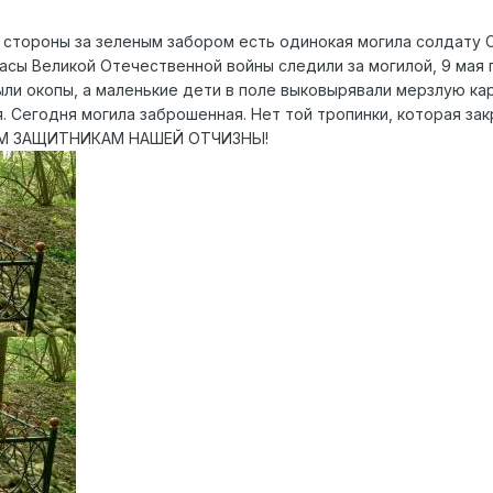
 стороны за зеленым забором есть одинокая могила солдату 
сы Великой Отечественной войны следили за могилой, 9 мая п
ыли окопы, а маленькие дети в поле выковырявали мерзлую ка
я. Сегодня могила заброшенная. Нет той тропинки, которая з
ИМ ЗАЩИТНИКАМ НАШЕЙ ОТЧИЗНЫ!