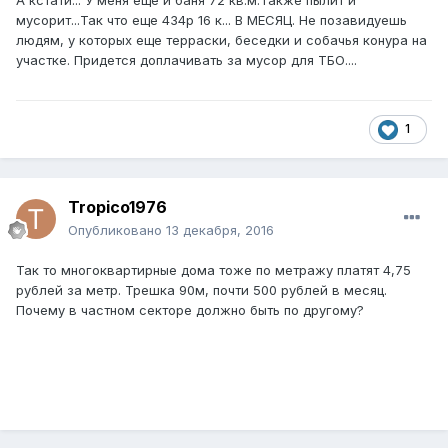
А кстати... У меня еще и баня 72 кв.м.Также пылит и
мусорит...Так что еще 434р 16 к... В МЕСЯЦ. Не позавидуешь
людям, у которых еще терраски, беседки и собачья конура на
участке. Придется доплачивать за мусор для ТБО....
1
Tropico1976
Опубликовано
13 декабря, 2016
Так то многоквартирные дома тоже по метражу платят 4,75
рублей за метр. Трешка 90м, почти 500 рублей в месяц.
Почему в частном секторе должно быть по другому?