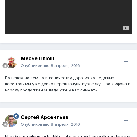
Месье Плюш
Опубликовано
8 апреля, 2016
По ценам на землю и количеству дорогих коттеджных
посёлков мы уже давно переплюнули Рублёвку. Про Сифона и
Бороду продолжение надо уже у нас снимать
Сергей Арсентьев
Опубликовано
8 апреля, 2016
http://истра.рф/novosti/zhkh-i-blagoustroystvo/svalka-v-derevne-