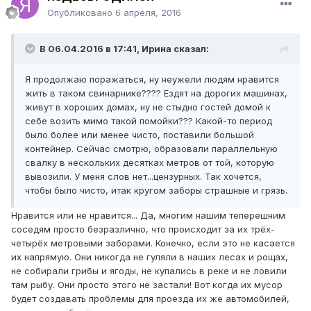
Опубликовано
6 апреля, 2016
В 06.04.2016 в 17:41, Ирина сказал:
Я продолжаю поражаться, ну неужели людям нравится
жить в таком свинарнике???? Ездят на дорогих машинах,
живут в хороших домах, ну не стыдно гостей домой к
себе возить мимо такой помойки??? Какой-то период
было более или менее чисто, поставили большой
контейнер. Сейчас смотрю, образовали параллельную
свалку в нескольких десятках метров от той, которую
вывозили. У меня слов нет...цензурных. Так хочется,
чтобы было чисто, итак кругом заборы страшные и грязь.
Нравится или не нравится... Да, многим нашим теперешним
соседям просто безразлично, что происходит за их трёх-
четырёх метровыми заборами. Конечно, если это не касается
их напрямую. Они никогда не гуляли в наших лесах и рощах,
не собирали грибы и ягоды, не купались в реке и не ловили
там рыбу. Они просто этого не застали! Вот когда их мусор
будет создавать проблемы для проезда их же автомобилей,