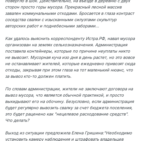
повергло в шок. Действительно, на въезде в деревню с двух
сторон просто горы мусора. Прекрасный лесной массив
завален коммунальными отходами. Бросается в глаза контраст
соседства свалки с изысканными силуэтами скульптур
авторских работ и поднебесными заборами...
Как удалось выяснить корреспонденту Истра.РФ, навал мусора
организован на землях сельхозназначения. Администрация
поставила контейнеры, которые по причине неуплаты никто
не вывозит. Мусорная куча изо дня в день растет, но это вовсе
не останавливает жителей, которые ежедневно привозят сюда
отходы, закрывая при этом глаза на тот маленький нюанс, что
за вывоз кто-то должен платить.
По словам администрации, жители не заключают договора на
вывоз мусора, что является обычной практикой, и просто
выкидывают его на обочину. Безусловно, если администрация
будет регулярно вывозить свалку за счет бюджета поселения,
это будет раценено как "нецелевое расходование средств".
Что делать?
Выход из ситуации предложила Елена Гришина:"Необходимо
установить камеру наблюдения и штрафовать владельцев