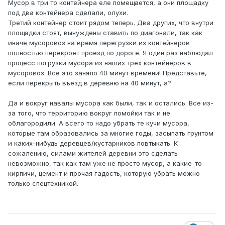
Мусор в три то контейнера еле помещается, а они площадку
под два контейнера сделали, олухи.
Третий контейнер стоит рядом теперь. Два других, что внутри
площадки стоят, вынуждены ставить по диагонали, так как
иначе мусоровоз на время перегрузки из контейнеров
полностью перекроет проезд по дороге. Я один раз наблюдал
процесс погрузки мусора из наших трех контейнеров в
мусоровоз. Все это заняло 40 минут времени! Представьте,
если перекрыть въезд в деревню на 40 минут, а?
Да и вокруг навалы мусора как были, так и остались. Все из-
за того, что территорию вокруг помойки так и не
облагородили. А всего то надо убрать те кучи мусора,
которые там образовались за многие годы, засыпать грунтом
и каких-нибудь деревцев/кустарников повтыкать. К
сожалению, силами жителей деревни это сделать
невозможно, так как там уже не просто мусор, а какие-то
кирпичи, цемент и прочая гадость, которую убрать можно
только спецтехникой.