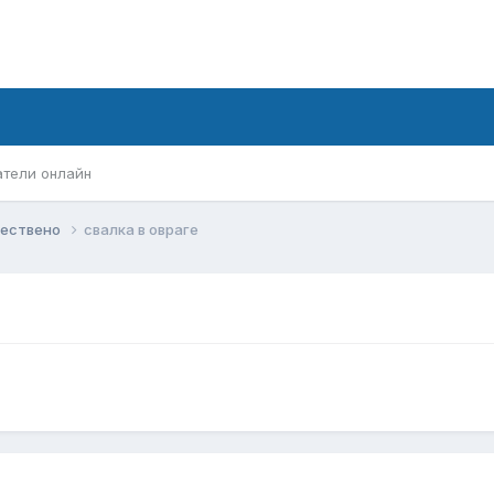
атели онлайн
дествено
свалка в овраге