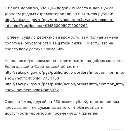
От себя добавлю, что ДВА подобных моста в дер.Лужки
(совсем рядом!) отремонтировали за 900 тысяч рублей!
http://zakupki.gov.ru/epz/order/notice/ea44/view/common-
info.html?regNumber=0148300050715000262
Причем, судя по дефектной ведомости, там полная замена
полотна и обустройство защитной сетки! То есть, это не
просто пару досочек заменили.
Нашел еще две закупки на строительство подобных мостов в
Вологодской и Саратовской областях:
http://zakupki.gov.ru/pgz/public/action/orders/info/common_info/
show?notificationId=7734753
http://zakupki.gov.ru/pgz/public/action/orders/info/common_info/
show?notificationId=7455072
Один за 1 млн, другой за 450 тысяч рублей, то есть совсем
несущественные суммы ради того, чтобы повысить
доступность территории поселения для жителей.