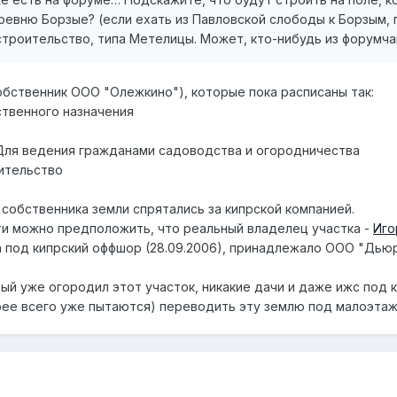
евню Борзые? (если ехать из Павловской слободы к Борзым, 
троительство, типа Метелицы. Может, кто-нибудь из форумча
собственник ООО "Олежкино"), которые пока расписаны так:
ственного назначения
 Для ведения гражданами садоводства и огородничества
ительство
собственника земли спрятались за кипрской компанией.
и можно предположить, что реальный владелец участка -
Иго
од кипрский оффшор (28.09.2006), принадлежало ООО "Дьюри 
ый уже огородил этот участок, никакие дачи и даже ижс под 
рее всего уже пытаются) переводить эту землю под малоэтаж