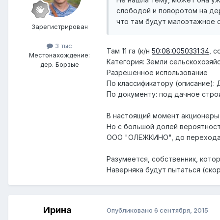
слободой и поворотом на дер
что там будут малоэтажное с
Зарегистрирован
3 тыс
Там 11 га (к/н
50:08:0050331:34
, 
Местонахождение:
Категория: Земли сельскохозяй
дер. Борзые
Разрешенное использование
По классификатору (описание):
По документу: под дачное стро
В настоящий момент акционеры 
Но с большой долей вероятност
ООО "ОЛЕЖКИНО", до перехода п
Разумеется, собственник, котор
Наверняка будут пытаться (ско
Ирина
Опубликовано
6 сентября, 2015