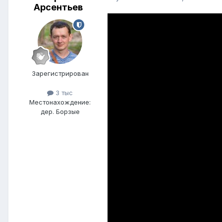
Арсентьев
Зарегистрирован
3 тыс
Местонахождение:
дер. Борзые