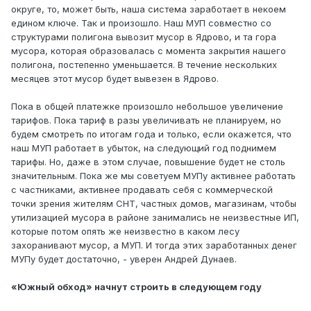
округе, то, может быть, наша система заработает в некоем
едином ключе. Так и произошло. Наш МУП совместно со
структурами полигона вывозит мусор в Ядрово, и та гора
мусора, которая образовалась с момента закрытия нашего
полигона, постепенно уменьшается. В течение нескольких
месяцев этот мусор будет вывезен в Ядрово.
Пока в общей платежке произошло небольшое увеличение
тарифов. Пока тариф в разы увеличивать не планируем, но
будем смотреть по итогам года и только, если окажется, что
наш МУП работает в убыток, на следующий год поднимем
тарифы. Но, даже в этом случае, повышение будет не столь
значительным. Пока же мы советуем МУПу активнее работать
с частниками, активнее продавать себя с коммерческой
точки зрения жителям СНТ, частных домов, магазинам, чтобы
утилизацией мусора в районе занимались не неизвестные ИП,
которые потом опять же неизвестно в каком лесу
захоранивают мусор, а МУП. И тогда этих заработанных денег
МУПу будет достаточно, - уверен Андрей Дунаев.
«Южный обход» начнут строить в следующем году