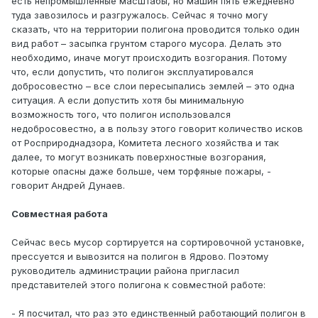
есть непромышленные масштабы, но машин пять ежедневно
туда завозилось и разгружалось. Сейчас я точно могу
сказать, что на территории полигона проводится только один
вид работ – засыпка грунтом старого мусора. Делать это
необходимо, иначе могут происходить возгорания. Потому
что, если допустить, что полигон эксплуатировался
добросовестно – все слои пересыпались землей – это одна
ситуация. А если допустить хотя бы минимальную
возможность того, что полигон использовался
недобросовестно, а в пользу этого говорит количество исков
от Росприроднадзора, Комитета лесного хозяйства и так
далее, то могут возникать поверхностные возгорания,
которые опасны даже больше, чем торфяные пожары, -
говорит Андрей Дунаев.
Совместная работа
Сейчас весь мусор сортируется на сортировочной установке,
прессуется и вывозится на полигон в Ядрово. Поэтому
руководитель администрации района пригласил
представителей этого полигона к совместной работе:
- Я посчитал, что раз это единственный работающий полигон в