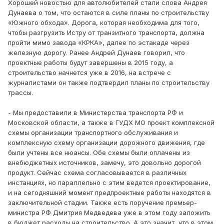
Хорошей новостью для автолюбителей стали слова Андрея
Дунаева о том, что остаются в силе планы по строительству
«Южного обхода». Дорога, которая необходима для того,
чтобы разгрузить Истру от транзитного транспорта, должна
пройти мимо завода «КРКА», далее по эстакаде через
железную дорогу. Ранее Андрей Дунаев говорил, что
проектные работы будут завершены в 2015 году, а
строительство начнется уже в 2016, на встрече с
журналистами он также подтвердил планы по строительству
трассы.
- Мы предоставили в Министерства транспорта РФ и
Московской области, а также в ГУДХ МО проект комплексной
схемы организации транспортного обслуживания и
комплексную схему организации дорожного движения, где
были учтены все нюансы. Обе схемы были оплачены из
внебюджетных источников, замечу, это довольно дорогой
продукт. Сейчас схема согласовывается в различных
инстанциях, но параллельно с этим ведется проектирование,
и на сегодняшний момент предпроектные работы находятся в
заключительной стадии. Также есть поручение премьер-
министра РФ Дмитрия Медведева уже в этом году заложить
в бюджет расходы на строительство. А это значит, что в этом