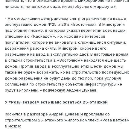
понимать, что в ближайшее время в микрорайоне не появится
ни школы, ни детского сада, ни автобусного маршрута».
- На сегодняшний день районом сняты ограничения на ввод в
эксплуатацию домов №25 и 26 в «Восточном». В Минстрой я
подготовил письмо, в котором указал перипетии всех наших
отношений с «Каскадом», но, исходя из интересов
покупателей, которые не виноваты в сложившейся ситуации,
возражения района сняты. Минстрой, скорее всего,
разрешение на ввод в эксплуатацию даст. В настоящее время
в стадии строительства в «Восточном» находятся еще шесть
домов. Против ввода в эксплуатацию этих шести домов мы
также не будем возражать, но на строительство последующих
домов разрешения не будут даны до тех пор, пока условия
соглашения по строительству объектов инфраструктуры не
будут выполнены, - подчеркнул Андрей Дунаев.
У «Розы ветров» есть шанс остаться 25-этажкой
Коснулся в разговоре Андрей Дунаев и проблемы со
строительством 25-этажного жилого комплекс «Роза ветров»
в Истре: