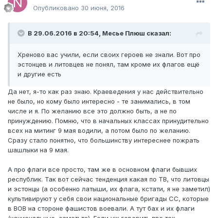
Опубликовано
30 июня, 2016
В 29.06.2016 в 20:54, Месье Плюш сказал:
Хреново вас учили, если своих героев не знали. Вот про
эстонцев и литовцев не понял, там кроме их флагов ещё
и другие есть
Да нет, я-то как раз знаю. Краеведения у нас действительно
не было, но кому было интересно - те занимались, в том
числе и я. По желанию все это должно быть, а не по
принуждению. Помню, что в начальных классах принудительно
всех на митинг 9 мая водили, а потом было по желанию.
Сразу стало понятно, что большинству интереснее пожрать
шашлыки на 9 мая.
А про флаги все просто, там же в основном флаги бывших
республик. Так вот сейчас тенденция какая по ТВ, что литовцы
и эстонцы (а особенно латыши, их флага, кстати, я не заметил)
культивируют у себя свои национальные бригады СС, которые
в ВОВ на стороне фашистов воевали. А тут бах и их флаги