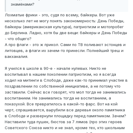
знамёнами?
Лохматые фрики - это, судя по всему, байкеры. Вот уже
несколько лет не могу понять закономерность: День Победы,
байкеры (американская культура), патриотизм и мотопробег
до Берлина. Ладно, хотя бы две вещи: байкеры и День Победы
- что общего?
А про флаги - это ж прикол. Сами по ТВ поливают эстонцев и
литовцев, а флаги их зачем-то принесли. Полнейший треш и
вакханалия.
Я учился в школе в 90-е - начале нулевых. Никто не
воспитывал в нашем поколении патриотизм, но я всегда
ходил на митинги в Слободе, даже как-то принимал участие в
поздравлении по собственной инициативе, а не потому что
заставили. Сейчас все говорят, что мол тогда не занимались
воспитанием. Не занимались тогда не воспитанием, а
показухой. Все превратилось в какой-то фарс. Вот на кой
черт, спрашивается, вырубили все деревья около памятника
в Слободе и развернули площадку перед памятником. Зачем?
Наставили туда пушек, бюстов за 7 лямов (про этих героев
Советского Союза никто и не знал, кроме тех, кто школьным