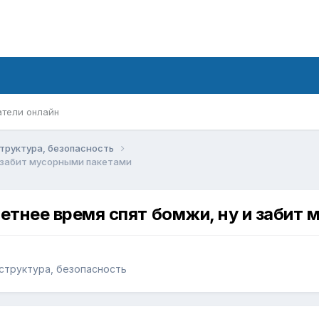
атели онлайн
структура, безопасность
 и забит мусорными пакетами
 летнее время спят бомжи, ну и заби
структура, безопасность