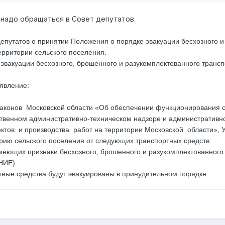
 надо обращаться в Совет депутатов.
татов о принятии Положения о порядке эвакуации бесхозного и 
ерритории сельского поселения.
 эвакуации бесхозного, брошенного и разукомплектованного транс
ъявление:
аконов Московской области «Об обеспечении функционирования с
ственном административно-техническом надзоре и административ
ктов и производства работ на территории Московской области», У
ию сельского поселения от следующих транспортных средств:
еющих признаки бесхозного, брошенного и разукомплектованного 
НИЕ)
тные средства будут эвакуированы в принудительном порядке.