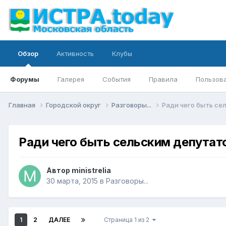
Обзор
Активность
Клубы
Форумы
Галерея
События
Правила
Пользов
Главная
Городской округ
Разговоры...
Ради чего быть се
Ради чего быть сельским депутато
Автор
ministrelia
30 марта, 2015
в
Разговоры...
1
2
ДАЛЕЕ
Страница 1 из 2