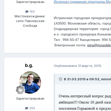
Интернет-приемная прокурора Мо
Зарегистрирован
160
Местонахождение:
Истринская городская прокуратур
село Павловская
143500, Московская область, горо
Слобода
(поднадзорная территория: город 
и.о. городского прокурора Конько
Тел.: 994-50-47 Канцелярия: 994-
Электронная почта:
istra@mosoblp
b.g.
Опубликовано
31 марта, 2015
В 31.03.2015 в 06:53, minist
Очень интересный вопрос ради
Зарегистрирован
амбиции!!! Около 10 дней на
395
поселения Горьковой и предло