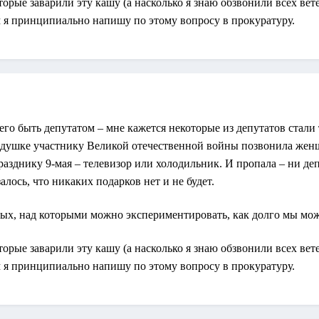
торые заварили эту кашу (а насколько я знаю обзвонили всех вет
 я принципиально напишу по этому вопросу в прокуратуру.
го быть депутатом – мне кажется некоторые из депутатов стали 
едушке участнику Великой отечественной войны позвонила женщ
азднику 9-мая – телевизор или холодильник. И пропала – ни деп
алось, что никаких подарков нет и не будет.
ных, над которыми можно экспериментировать, как долго мы мож
торые заварили эту кашу (а насколько я знаю обзвонили всех вет
 я принципиально напишу по этому вопросу в прокуратуру.