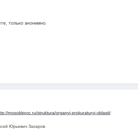
ите, только анонимно.
ttp
://
mosoblproc
.
ru
/
struktura
/
organyi
-
prokuraturyi
-
oblasti
/
ксей Юрьевич Захаров.