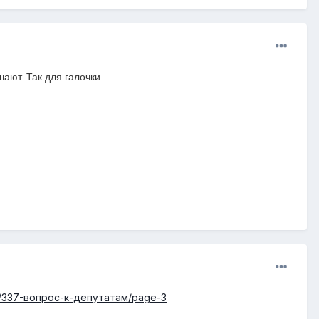
шают. Так для
галочки.
ic/337-вопрос-к-депутатам/page-3