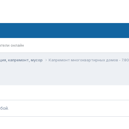
атели онлайн
ация, капремонт, мусор
Капремонт многоквартирных домов - 7.80 ру
бой.