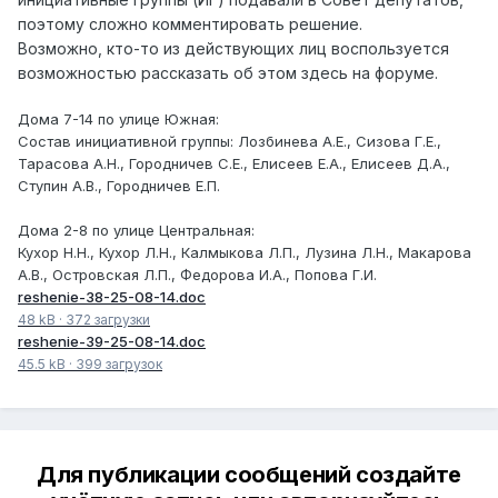
поэтому сложно комментировать решение.
Возможно, кто-то из действующих лиц воспользуется
возможностью рассказать об этом здесь на форуме.
Дома 7-14 по улице Южная:
Состав инициативной группы: Лозбинева А.Е., Сизова Г.Е.,
Тарасова А.Н., Городничев С.Е., Елисеев Е.А., Елисеев Д.А.,
Ступин А.В., Городничев Е.П.
Дома 2-8 по улице Центральная:
Кухор Н.Н., Кухор Л.Н., Калмыкова Л.П., Лузина Л.Н., Макарова
А.В., Островская Л.П., Федорова И.А., Попова Г.И.
reshenie-38-25-08-14.doc
48 kB
·
372 загрузки
reshenie-39-25-08-14.doc
45.5 kB
·
399 загрузок
Для публикации сообщений создайте