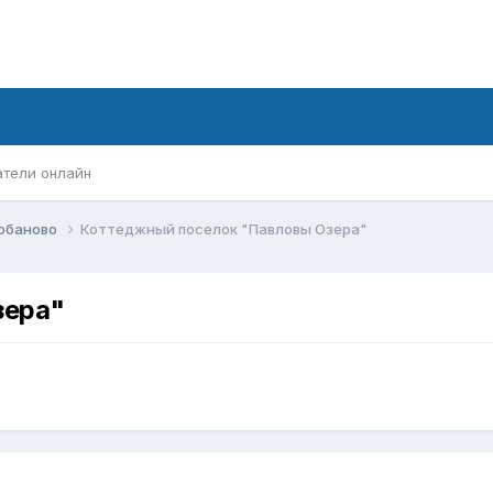
атели онлайн
обаново
Коттеджный поселок "Павловы Озера"
зера"