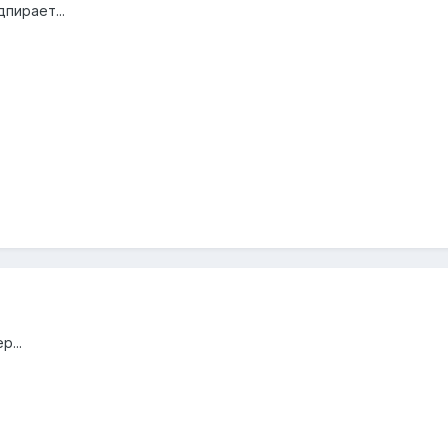
пирает...
р...