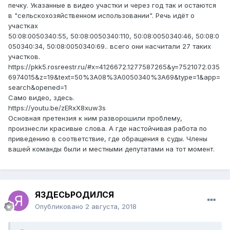
печку. Указанные в видео участки и через год так и остаются
в "сельскохозяйственном использовании". Речь идёт о
участках
50:08:0050340:55, 50:08:0050340:110, 50:08:0050340:46, 50:08:0
050340:34, 50:08:0050340:69.. всего они насчитали 27 таких
участков.
https://pkk5.rosreestr.ru/#x=4126672.1277587265&y=7521072.035
6974015&z=19&text=50%3A08%3A0050340%3A69&type=1&app=
search&opened=1
Само видео, здесь.
https://youtu.be/zERxX8xuw3s
Основная претензия к ним разворошили проблему,
произнесли красивые слова. А где настойчивая работа по
приведению в соответствие, где обращения в суды. Члены
вашей команды были и местными депутатами на тот момент.
ЯЗДЕСЬРОДИЛСЯ
Опубликовано
2 августа, 2018