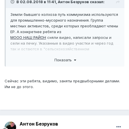
В 02.08.2018 в 11:41,
Антон Безруков
сказал:
Земли бывшего колхоза путь коммунизма используются
для промышленно-мусорного назначения. Группа
местных активистов, среди которых преобладают члены
ЕР. А конкретнее ребята из
МООО НАШ РАЙОН
сняли видео, написали запросы и
сели на печку. Указанные в видео участки и через год
так и остаются в "сельскохозяйственном
использовании". Речь идёт о участках
Показать
50:08:0050340:55, 50:08:0050340:110, 50:08:0050340:46, 5
0:08:0050340:34, 50:08:0050340:69.. всего они насчитали
27 таких участков.
https://pkk5.rosreestr.ru/#x=4126672.1277587265&y=752107
Сейчас эти ребята, видимо, заняты предвыборными делами.
2.0356974015&z=19&text=50%3A08%3A0050340%3A69&ty
Им не до этого.
pe=1&app=search&opened=1
Само видео, здесь.
https://youtu.be/zERxX8xuw3s
Основная претензия к ним разворошили проблему,
произнесли красивые слова. А где настойчивая работа
по приведению в соответствие, где обращения в суды.
Антон Безруков
Члены вашей команды были и местными депутатами на