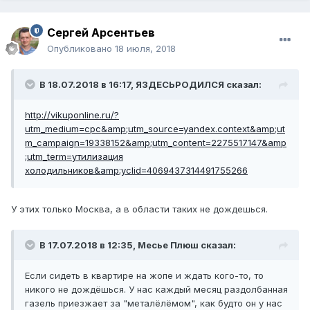
Сергей Арсентьев
Опубликовано
18 июля, 2018
В 18.07.2018 в 16:17,
ЯЗДЕСЬРОДИЛСЯ
сказал:
http://vikuponline.ru/?
utm_medium=cpc&amp;utm_source=yandex.context&amp;ut
m_campaign=19338152&amp;utm_content=2275517147&amp
;utm_term=утилизация
холодильников&amp;yclid=4069437314491755266
У этих только Москва, а в области таких не дождешься.
В 17.07.2018 в 12:35,
Месье Плюш
сказал:
Если сидеть в квартире на жопе и ждать кого-то, то
никого не дождёшься. У нас каждый месяц раздолбанная
газель приезжает за "металёлёмом", как будто он у нас