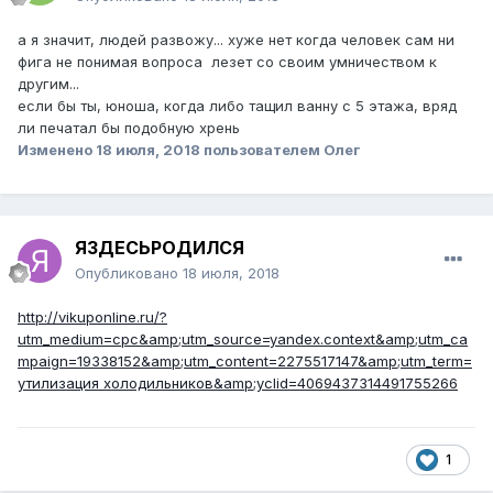
а я значит, людей развожу... хуже нет когда человек сам ни
фига не понимая вопроса лезет со своим умничеством к
другим...
если бы ты, юноша, когда либо тащил ванну с 5 этажа, вряд
ли печатал бы подобную хрень
Изменено
18 июля, 2018
пользователем Олег
ЯЗДЕСЬРОДИЛСЯ
Опубликовано
18 июля, 2018
http://vikuponline.ru/?
utm_medium=cpc&amp;utm_source=yandex.context&amp;utm_ca
mpaign=19338152&amp;utm_content=2275517147&amp;utm_term=
утилизация холодильников&amp;yclid=4069437314491755266
1