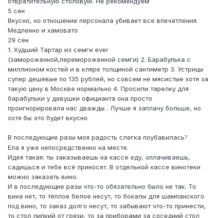
отвратительную столовую. Не рекомендуем
5 сен
Вкусно, но отношение персонала убивает все впечатления.
Медленно и хамовато
29 сен
1. Худший Тартар из семги ever
(замороженной,перемороженной семги) 2. Барабулька с
миллионом костей и в кляре толщиной сантиметр 3. Устрицы
супер дешёвые по 135 рублей, но совсем не мясистые хотя за
такую цену в Москве нормально 4. Просили тарелку для
барабульки у девушки официанта она просто
проигнорировала нас дважды . Лучше я заплачу больше, но
хотя бы это будет вкусно
В последующие разы моя радость слегка поубавилась
?
Ела я уже непосредственно на месте.
Идея такая: ты заказываешь на кассе еду, оплачиваешь,
садишься и тебе всё приносят. В отдельной кассе винотеки
можно заказать вино.
И в последующие разы что-то обязательно было не так. То
вина нет, то тёплое белое несут, то бокалы для шампанского
под вино, то заказ долго несут, то забывают что-то принести,
то стол липкий от грязи, то за приборами за соседний стол