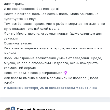
идти тырить.
И по еде оказалось без восторга
?
Паста с вонголе: большая лохань пасты, мало вонголе, не
чувствуется их вкус.
Том-ям: большая порция, много рыбы и мориков, но жирно, на
супе плавает толстый слой масла.
Фритто Мисто: вкусно, огромная порция (даже слишком для
закуски).
Осьминог вкусен.
Карпаччо из марлина вкусное, вроде, но слишком толстое и
жирное.
Вообщем странные впечатления у меня от заведения. Вроде,
вкусно, но всё с оговорками. Недорого, очень нажористо,
хромающий сервис.
Непонятное мне позоционирование
??‍♀️
Или просто именно с этой мореманией не повезло (Новая
Рига)?
Изменено
9 октября, 2018
пользователем Месье Плюш
Сергей Арсентьев