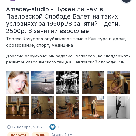
Amadey-studio - Нужен ли нам в
Павловской Слободе Балет на таких
условиях? за 1950р./8 занятий - дети,
2500р. 8 занятий взрослые
Тереза Кочурова
опубликовал тема в
Культура и досуг,
образование, спорт, медицина
Дорогие форумчане! Мы задались вопросом, как поддержать
развитие классического танца в Павловской слободе? Мы
видим три способа: Во-первых, сделать его максимально
доступным - поэтому и цена 1950р. за 8 занятий в группе до
12 человек будет утверждена на весь пер...
12 ноября, 2015
1
(и ещё 5 )
новости
танцы