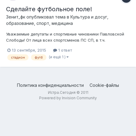
Сделайте футбольное поле!
Зенит_фк
опубликовал тема в
Культура и досуг,
образование, спорт, медицина
Уважаемые депутаты и спортивные чиновники Павловской
Слободы! От лица всех спортсменов ПС СП, в т.ч.
футбольного клуба Зенит, через данный форум, обращаемся
13 сентября, 2015
1 ответ
к Вам, а также ко всем, кто имеет отношение к данному
(и ещё 1 )
стадион
футб
вопросу лицам, рассмотреть в ближайшее время вопрос о
ремонте футбольного покрытия: на с...
Политика конфиденциальности
Cookie-файлы
Истра.Сегодня © 2011
Powered by Invision Community