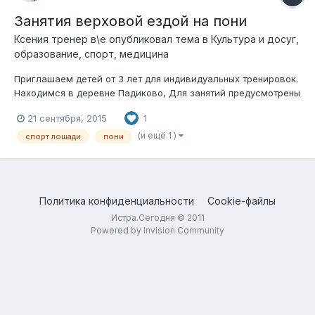
Занятия верховой ездой на пони
Ксения тренер в\е
опубликовал тема в
Культура и досуг,
образование, спорт, медицина
Приглашаем детей от 3 лет для индивидуальных тренировок.
Находимся в деревне Падиково, Для занятий предусмотрены
теплые комфортные раздевалки ,манеж и предманежник ,
21 сентября, 2015
1
крытые бочки. Тренер высокого уровня и большим опытом.
Для обучения применяется эффективная программа
(и ещё 1 )
спорт лошади
пони
упражнений на развитие баланса и...
Политика конфиденциальности
Cookie-файлы
Истра.Сегодня © 2011
Powered by Invision Community