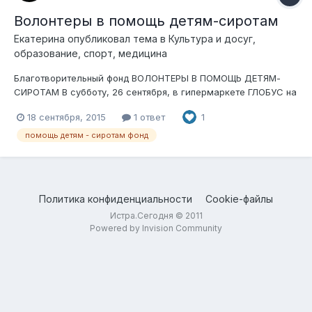
Волонтеры в помощь детям-сиротам
Екатерина
опубликовал тема в
Культура и досуг,
образование, спорт, медицина
Благотворительный фонд ВОЛОНТЕРЫ В ПОМОЩЬ ДЕТЯМ-
СИРОТАМ В субботу, 26 сентября, в гипермаркете ГЛОБУС на
Новорижском шоссе состоится акция по сбору помощи.
18 сентября, 2015
1 ответ
1
Акция будет проходить с 11 до 21 часа. Не хватает волонтеров
для раздачи листовок! Приезжайте помочь и провести день в
помощь детям - сиротам фонд
замечательн...
Политика конфиденциальности
Cookie-файлы
Истра.Сегодня © 2011
Powered by Invision Community