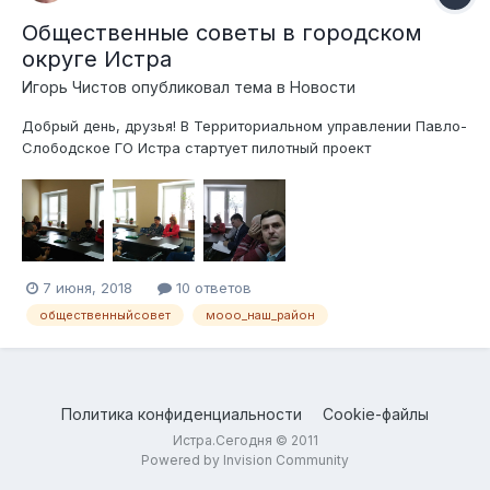
Общественные советы в городском
округе Истра
Игорь Чистов
опубликовал тема в
Новости
Добрый день, друзья! В Территориальном управлении Павло-
Слободское ГО Истра стартует пилотный проект
муниципальный властей – Общественный совет. Что это
такое? 29 декабря 2017 г. Администрацией ГО Истра
утверждено Положение о Советах при руководителе
Администрации ГО Истра по террито...
7 июня, 2018
10 ответов
общественныйсовет
мооо_наш_район
Политика конфиденциальности
Cookie-файлы
Истра.Сегодня © 2011
Powered by Invision Community