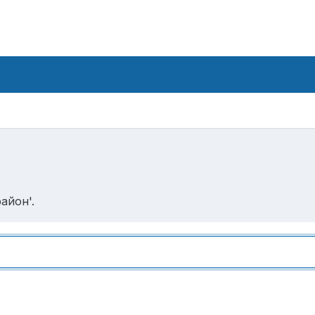
айон'.