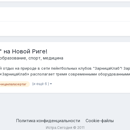
 на Новой Риге!
 образование, спорт, медицина
тдых на природе в сети пейнтбольных клубов "ЗарницаКлаб"! Зарн
 «ЗарницаКлаб» располагает тремя современными оборудованными б
(и ещё 6 )
ницаклалазертаг
Политика конфиденциальности
Cookie-файлы
Истра.Сегодня © 2011