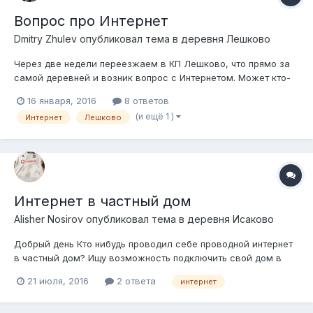
Вопрос про Интернет
Dmitry Zhulev
опубликовал тема в
деревня Лешково
Через две недели переезжаем в КП Лешково, что прямо за
самой деревней и возник вопрос с Интернетом. Может кто-
нибудь может посоветовать, на ком остановиться? Есть ли у
16 января, 2016
8 ответов
Yota покрытие 4G в этом районе? Любая информация будет
(и ещё 1 )
Интернет
Лешково
полезна. Кто чем пользуется?
Интернет в частный дом
Alisher Nosirov
опубликовал тема в
деревня Исаково
Добрый день Кто нибудь проводил себе проводной интернет
в частный дом? Ищу возможность подключить свой дом в
д.Исаково Может есть у кого опыт подключения и отзывы
21 июля, 2016
2 ответа
интернет