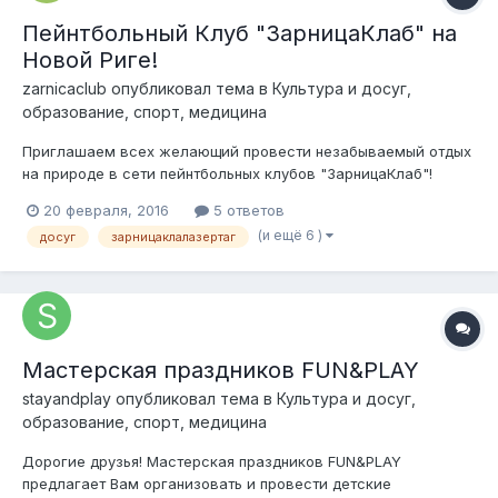
Пейнтбольный Клуб "ЗарницаКлаб" на
Новой Риге!
zarnicaclub
опубликовал тема в
Культура и досуг,
образование, спорт, медицина
Приглашаем всех желающий провести незабываемый отдых
на природе в сети пейнтбольных клубов "ЗарницаКлаб"!
ЗарницаКлаб – это сеть уникальных пейнтбольных клубов в
20 февраля, 2016
5 ответов
Москве и Подмосковье, берущая начало с 2012 года.
(и ещё 6 )
досуг
зарницаклалазертаг
«ЗарницаКлаб» располагает тремя современными
оборудованными базами для игры в пейн...
Мастерская праздников FUN&PLAY
stayandplay
опубликовал тема в
Культура и досуг,
образование, спорт, медицина
Дорогие друзья! Мастерская праздников FUN&PLAY
предлагает Вам организовать и провести детские