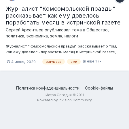
Журналист "Комсомольской правды"
рассказывает как ему довелось
поработать месяц в истринской газете
Сергей Арсентьев
опубликовал тема в
Общество,
политика, экономика, земля, налоги
Журналист "Комсомольской правды" рассказывает о том,
как ему довелось поработать месяц в истринской газете,
которую решила учредить очередная Глава нашего района -
(и ещё 1 )
4 июня, 2020
витушева
сми
Витушева Татьяна Семеновна. Автор не называет конкретных
имён, но для тех, кто хоть чуть ориентируется в
общественно-политической жизни...
Политика конфиденциальности
Cookie-файлы
Истра.Сегодня © 2011
Powered by Invision Community