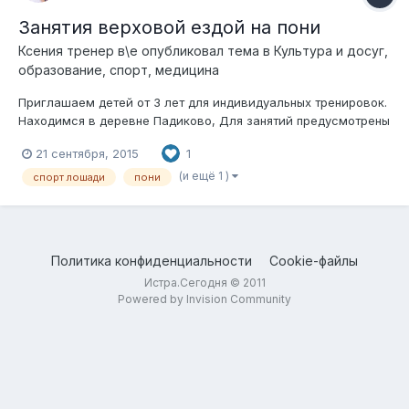
Занятия верховой ездой на пони
Ксения тренер в\е
опубликовал тема в
Культура и досуг,
образование, спорт, медицина
Приглашаем детей от 3 лет для индивидуальных тренировок.
Находимся в деревне Падиково, Для занятий предусмотрены
теплые комфортные раздевалки ,манеж и предманежник ,
21 сентября, 2015
1
крытые бочки. Тренер высокого уровня и большим опытом.
Для обучения применяется эффективная программа
(и ещё 1 )
спорт лошади
пони
упражнений на развитие баланса и...
Политика конфиденциальности
Cookie-файлы
Истра.Сегодня © 2011
Powered by Invision Community