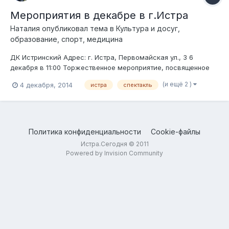
Мероприятия в декабре в г.Истра
Наталия
опубликовал тема в
Культура и досуг,
образование, спорт, медицина
ДК Истринский Адрес: г. Истра, Первомайская ул., 3 6
декабря в 11:00 Торжественное мероприятие, посвященное
Международному Дню инвалидов. 11 декабря в 14:00
(и ещё 2 )
4 декабря, 2014
истра
спектакль
пл.Революции Митинг, посвященный 73-ой годовщине
освобождения г. Истры от немецко-фашистских захватчиков.
13 декабря в 10:00 Областно...
Политика конфиденциальности
Cookie-файлы
Истра.Сегодня © 2011
Powered by Invision Community