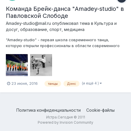
Команда Брейк-данса "Amadey-studio" в
Павловской Слободе
Amadey-studio@mail.ru
опубликовал тема в
Культура и
досуг, образование, спорт, медицина
"Amadey-studio" - первая школа современного танца,
которую открыли профессионалы в области современного
искусства в Павловской Слободе . Этим летом мы
приглашаем Ваших детей на занятия танцами Брейк-данс и
Хип-хоп в новые группы, которые смогут продолжить занятия
и в учебном году)) Поче...
(и ещё 4 )
23 июня, 2016
танцы
Дэнс
Политика конфиденциальности
Cookie-файлы
Истра.Сегодня © 2011
Powered by Invision Community