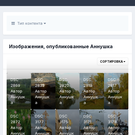
Тип контента
Изображения, опубликованные Аннушка
СОРТИРОВКА
DSC
DSC
DSC
DSC
DSC
2869
2839
2820
2819
2817
Автор
Автор
Автор
Автор
Автор
Аннушк
Аннушк
Аннушк
Аннушк
Аннушк
а
а
а
а
а
DSC
DSC
DSC
DSC
DSC
2872
3177
3175
3171
3178
Автор
Автор
Автор
Автор
Автор
Аннушк
Аннушк
Аннушк
Аннушк
Аннушк