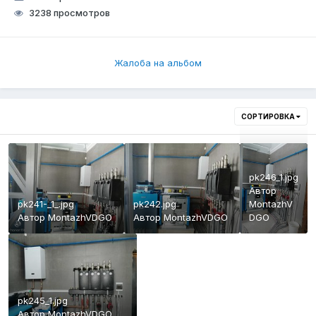
3238 просмотров
Жалоба на альбом
СОРТИРОВКА
pk246_1.jpg
Автор
pk241-_1_.jpg
pk242.jpg
MontazhV
Автор
MontazhVDGO
Автор
MontazhVDGO
DGO
pk245_1.jpg
Автор
MontazhVDGO