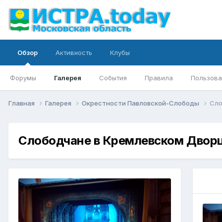
Обзор
Активность
Клубы
Форумы
Галерея
События
Правила
Пользова
Главная
Галерея
Окрестности Павловской-Слободы
Сло
Слободчане в Кремлевском Двор