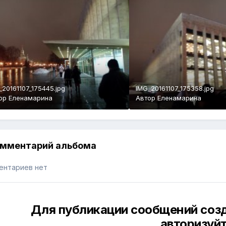
_20161107_175445.jpg
IMG_20161107_175358.jpg
ор
Еленамарина
Автор
Еленамарина
омментарий альбома
ентариев нет
Для публикации сообщений созд
авторизуй