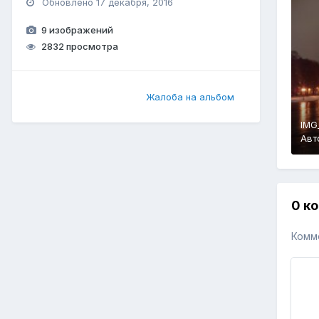
Обновлено
17 декабря, 2016
9 изображений
2832 просмотра
Жалоба на альбом
IMG
Авт
0 к
Комм