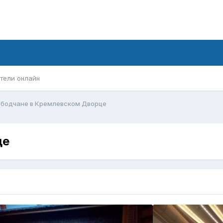
тели онлайн
бодчане в Кремлевском Дворце
це