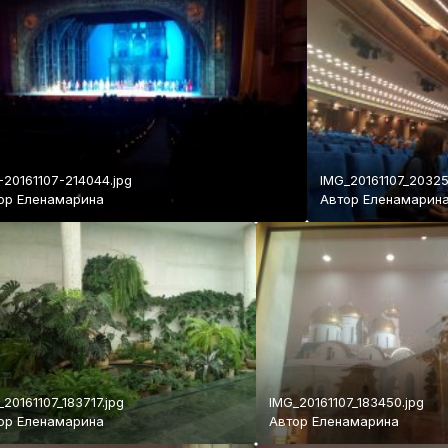
-20161107-214044.jpg
IMG_20161107_20325
ор
Еленамарина
Автор
Еленамарин
_20161107_183717.jpg
IMG_20161107_183450.jpg
ор
Еленамарина
Автор
Еленамарина