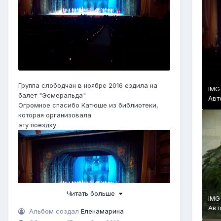
Группа слободчан в ноябре 2016 ездила на
IMG
балет "Эсмеральда"
Авт
Огромное спасибо Катюше из библиотеки,
которая организовала
эту поездку.
Читать больше
IMG
Авт
Альбом создал
Еленамарина