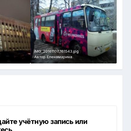
IMG_20161107_161543.jpg
Автор
Еленамарина
айте учётную запись или
тесь