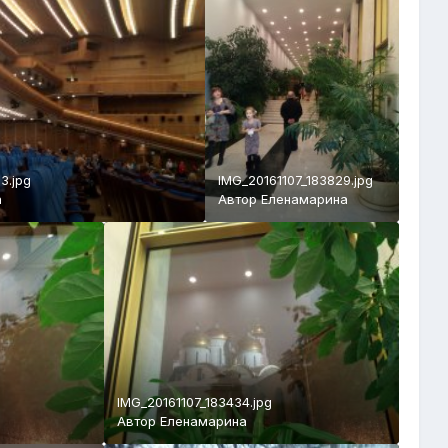
3.jpg
IMG_20161107_183829.jpg
а
Автор
Еленамарина
IMG_20161107_183434.jpg
Автор
Еленамарина