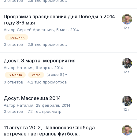
0
ответов
2.9 тыс
просмотров
Программа празднования Дня Победы в 2014
году 8-9 мая
Автор
Сергей Арсентьев
,
5 мая, 2014
праздник
0
ответов
2.8 тыс
просмотров
Досуг. 8 марта, мероприятия
Автор
Наталия
,
6 марта, 2014
(и ещё 6 )
8 марта
кафе
0
ответов
4.2 тыс
просмотров
Досуг. Масленица 2014
Автор
Наталия
,
28 февраля, 2014
0
ответов
7.2 тыс
просмотр
11 августа 2012, Павловская Слобода
встречает ветеранов футбола.