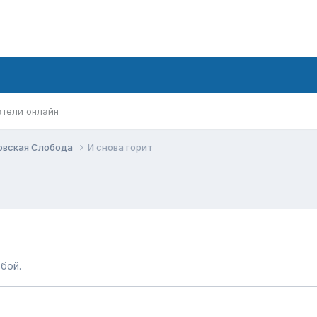
атели онлайн
овская Слобода
И снова горит
бой.