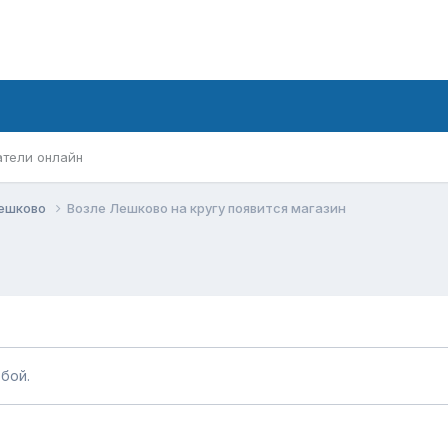
атели онлайн
Лешково
Возле Лешково на кругу появится магазин
бой.