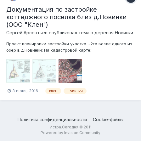
Документация по застройке
коттеджного поселка близ д.Новинки
(ООО "Клен")
Сергей Арсентьев
опубликовал тема в
деревня Новинки
Проект планировки застройки участка ~2га возле одного из
озер в д.Новинки: На кадастровой карте:
http://pkk5.rosreestr.ru/#x=4135836.710105006&y=7520424.2127
62017&z=16&text=50%3A08%3A0050251%3A6&type=1&app=se
arch&opened=1 Планируется 8 участков с домами. Строит
ООО "Клен" (ОГРН 10250018...
3 июня, 2016
клен
новинки
Политика конфиденциальности
Cookie-файлы
Истра.Сегодня © 2011
Powered by Invision Community