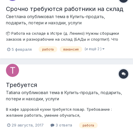
Срочно требуются работники на склад
Светлана
опубликовал тема в
Купить-продать,
подарить, потери и находки, услуги
📦 Работа на складе в Истре (д. Ленино) Нужны сборщики
заказов и разнорабочие на склад (БАДы и спортпит). Что
предлагаем: ✅ Зарплата: 3 500 руб. за смену. Выплаты 2 раза
(и ещё 2 )
5 февраля
работа
вакансия
в месяц. ✅ График: 6/1, с 9:00 до 19:00 (9-часовой день). ✅
Условия: Сухой, теплый, современный склад. ✅ Обучени...
Требуется
Tatiana
опубликовал тема в
Купить-продать, подарить,
потери и находки, услуги
В кафе здоровой кухни требуется повар. Требование :
желание работать, умение обучаться,
доброжелательность,аккуратнось,отсутствие лишнего веса
29 августа, 2017
3 ответа
работа
и вредных привычек. Наличие специального образования не
обязательно, так как будет проводится обучение. график 5/2,