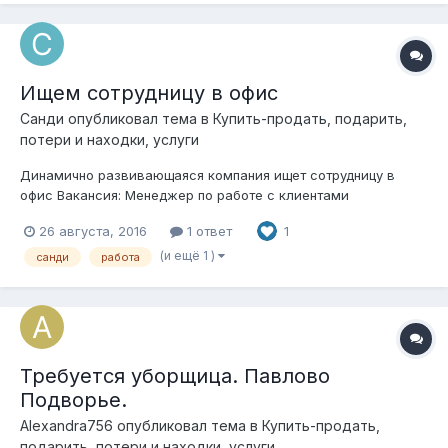
з/п 60000 руб. Требуется водитель с личны...
Ищем сотрудницу в офис
Санди
опубликовал тема в
Купить-продать, подарить,
потери и находки, услуги
Динамично развивающаяся компания ищет сотрудницу в
офис Вакансия: Менеджер по работе с клиентами
оформление по ТК. график работы понедельник - пятница с 9
26 августа, 2016
1 ответ
1
до 18. офис расположен в районе c. Павловская Слобода
(Московская обл., Истринский район), на автомобиле от
(и ещё 1 )
санди
работа
МКАД 15 минут по Новорижском...
Требуется уборщица. Павлово
Подворье.
Alexandra756
опубликовал тема в
Купить-продать,
подарить, потери и находки, услуги