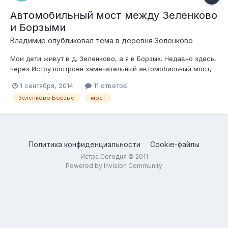
Автомобильный мост между Зеленково
и Борзыми
Владимир
опубликовал тема в
деревня Зеленково
Мои дети живут в д. Зеленково, а я в Борзых. Недавно здесь,
через Истру построен замечательный автомобильный мост,
который правда практически не виден, будучи расположен в
1 сентября, 2014
11 ответов
пойме. Было бы очень удобно им пользоваться, но
Зеленково Борзые
мост
пользование мостом ограничено. Охранники, шлагбаумы и
пр. Могу предположить, что...
Политика конфиденциальности
Cookie-файлы
Истра.Сегодня © 2011
Powered by Invision Community