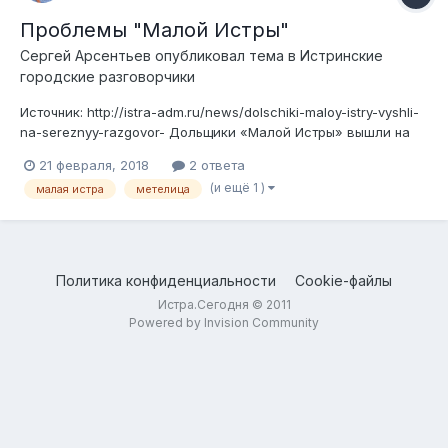
Проблемы "Малой Истры"
Сергей Арсентьев
опубликовал тема в
Истринские
городские разговорчики
Источник: http://istra-adm.ru/news/dolschiki-maloy-istry-vyshli-
na-sereznyy-razgovor- Дольщики «Малой Истры» вышли на
серьезный разговор В администрации городского округа
21 февраля, 2018
2 ответа
Истра 16 февраля прошло очередное совещание с
(и ещё 1 )
малая истра
метелица
дольщиками ЖК «Метелица» и «Малая Истра». Встречу вела
заместитель руководителя ад...
Политика конфиденциальности
Cookie-файлы
Истра.Сегодня © 2011
Powered by Invision Community