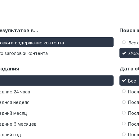
езультатов в...
Поиск 
ловки и содержание контента
Все
с
о заголовки контента
Люб
оздания
Дата о
Все
едние 24 часа
Посл
едняя неделя
Посл
едний месяц
Посл
едние 6 месяцев
Посл
едний год
Посл