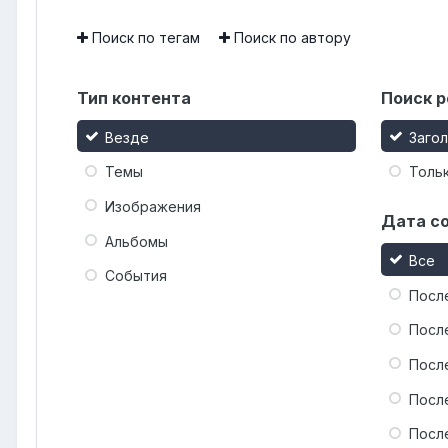
Поиск по тегам
Поиск по автору
Тип контента
Поиск р
Везде
Заго
Темы
Тольк
Изображения
Дата с
Альбомы
Все
События
Посл
Посл
Посл
Посл
Посл