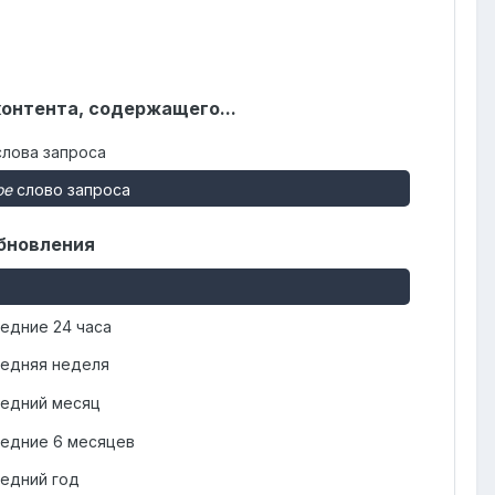
контента, содержащего...
лова запроса
ое
слово запроса
бновления
едние 24 часа
едняя неделя
едний месяц
едние 6 месяцев
едний год