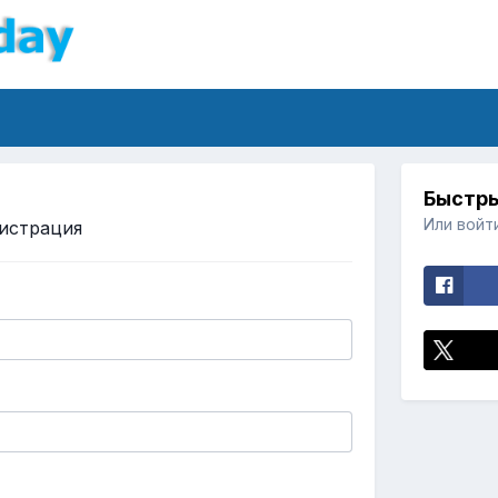
Быстры
Или войт
истрация