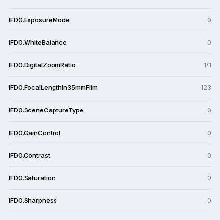
IFD0.ExposureMode
0
IFD0.WhiteBalance
0
IFD0.DigitalZoomRatio
1/1
IFD0.FocalLengthIn35mmFilm
123
IFD0.SceneCaptureType
0
IFD0.GainControl
0
IFD0.Contrast
0
IFD0.Saturation
0
IFD0.Sharpness
0