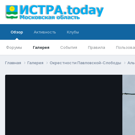
Обзор
Активность
Клубы
Форумы
Галерея
События
Правила
Пользова
Главная
Галерея
Окрестности Павловской-Слободы
Аль