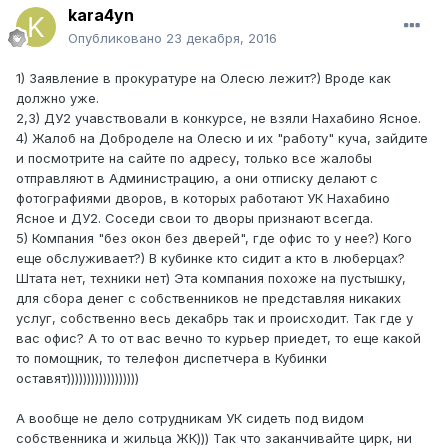
kara4yn
Опубликовано
23 декабря, 2016
1) Заявление в прокуратуре на Олесю лежит?) Вроде как
должно уже.
2,3) ДУ2 учавствовали в конкурсе, не взяли Нахабино Ясное.
4) Жалоб на Доброделе на Олесю и их "работу" куча, зайдите
и посмотрите на сайте по адресу, только все жалобы
отправляют в Администрацию, а они отписку делают с
фотографиями дворов, в которых работают УК Нахабино
Ясное и ДУ2. Соседи свои то дворы признают всегда.
5) Компания "без окон без дверей", где офис то у нее?) Кого
еще обслуживает?) В кубинке кто сидит а кто в люберцах?
Штата нет, техники нет) Эта компания похоже на пустышку,
для сбора денег с собственников не представляя никаких
услуг, собственно весь декабрь так и происходит. Так где у
вас офис? А то от вас вечно то курьер приедет, то еще какой
то помощник, то телефон диспетчера в Кубинки
оставят))))))))))))))))))
А вообще не дело сотрудникам УК сидеть под видом
собственника и жильца ЖК))) Так что заканчивайте цирк, ни