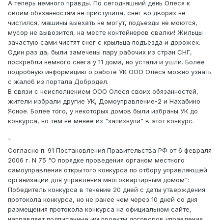
А теперь немного правды. По сегодняшний день Олеся к
своим обязанностям не приступила, снег во дворах не
чистился, машины выехать не могут, подъезды не моются,
мусор не вывозится, на месте контейнеров свалки! Жильцы
зачастую сами чистят снег с крыльца подъезда и дорожек.
Один раз да, были замечены пару рабочих из стран СНГ,
поскребли немного снега у 11 дома, но устали и ушли. Более
подробную информацию о работе УК ООО Олеся можно узнать
с жалоб из портала Добродел.
В связи с неисполнением ООО Олеся своих обязанностей,
жители избрали другие УК, Домоуправление-2 и Нахабино
Ясное. Более того, у некоторых домов были избраны УК до
конкурса, но тем не менее их "запихнули" в этот конкурс.
"
Согласно п. 91 Постановления Правительства РФ от 6 февраля
2006 г. N 75 "О порядке проведения органом местного
самоуправления открытого конкурса по отбору управляющей
организации для управления многоквартирным домом":
Победитель конкурса в течение 20 дней с даты утверждения
протокола конкурса, но не ранее чем через 10 дней со дня
размещения протокола конкурса на официальном сайте,
направляет подписанные им проекты договоров управления