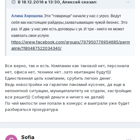
В 18.12.2016 в 13:30,
Алексей
сказал:
Алина Хорошева
Эти "товарищи" начали у нас с угроз. Ведут
себя как настоящие райдеры,захватывающие чужой бизнес. Это
раз. И два- у нас уже есть договоры с ук. И три - никто не может
навязать свои услуги.
https://www.facebook.com/groups/797950776954685/perm
alink/1180487522034340/
Все верно, так и есть. Компании как таковой нет, персонала
нет, офиса нет, техники нет...зато квитанции будут)))
Единственная цель компании, срубить легких денег.
Ведь новостройки на гарантии лакомый кусочек, да еще в
непонятной ситуации, муниципалитету не отдали, застройщик
все решит))) Собирай деньги и ничего не делай)
По чей милости они попали в конкурс и выиграли уже будет
разбираться прокуратура.
Sofia