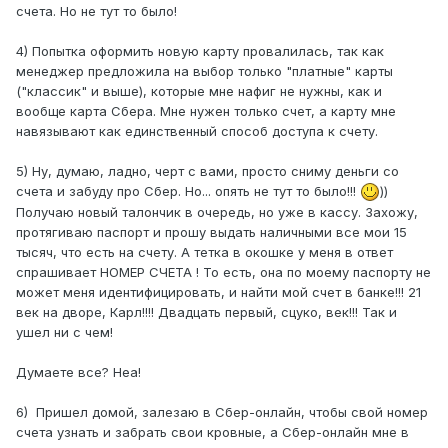
счета. Но не тут то было!
4) Попытка оформить новую карту провалилась, так как
менеджер предложила на выбор только "платные" карты
("классик" и выше), которые мне нафиг не нужны, как и
вообще карта Сбера. Мне нужен только счет, а карту мне
навязывают как единственный способ доступа к счету.
5) Ну, думаю, ладно, черт с вами, просто сниму деньги со
счета и забуду про Сбер. Но... опять не тут то было!!!
))
Получаю новый талончик в очередь, но уже в кассу. Захожу,
протягиваю паспорт и прошу выдать наличными все мои 15
тысяч, что есть на счету. А тетка в окошке у меня в ответ
спрашивает НОМЕР СЧЕТА ! То есть, она по моему паспорту не
может меня идентифицировать, и найти мой счет в банке!!! 21
век на дворе, Карл!!!! Двадцать первый, сцуко, век!!! Так и
ушел ни с чем!
Думаете все? Неа!
6) Пришел домой, залезаю в Сбер-онлайн, чтобы свой номер
счета узнать и забрать свои кровные, а Сбер-онлайн мне в