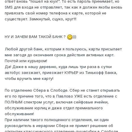
ответ вновь "пошел на юух!". То есть пароль принимает, но
SMS для входа не отправляет, так как я должен якобы вновь
привязать свой номер телефона к карте, которой не
существует. Замкнутый, сцуко, круг!!!
НУ И ЗАЧЕМ ВАМ ТАКОЙ БАНК ?
)))
Любой другой банк, которым я пользуюсь, карты присылает
мне загодя до окончания срока действия активных карт.
Почтой или курьером!
Да! Даже в нашу деревню, куда лишь три раза в сутки
автобус заезжает, приезжает КУРЬЕР из Тинькофф банка,
чтобы вручить мне карту!
По отделению Сбера в Слободе. Сбер не станет открывать
его по причине того, что в Павлово УЖЕ есть отделение с
ПОЛНЫМ спектром услуг, включая сейфовые ячейки,
обслуживание юрлиц и даже отдел премиального
обслуживания!
При наличии такого полноценного отделения, ни один
руководитель в иерархии Сбера не примет решение об
открытии классического отделения-душегубки в Слободе.