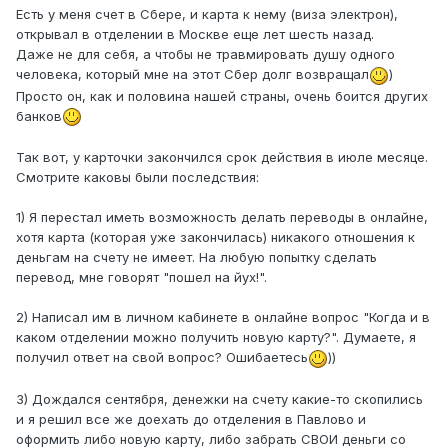
Есть у меня счет в Сбере, и карта к нему (виза электрон),
открывал в отделении в Москве еще лет шесть назад.
Даже не для себя, а чтобы не травмировать душу одного
человека, который мне на этот Сбер долг возвращал
)
Просто он, как и половина нашей страны, очень боится других
банков
Так вот, у карточки закончился срок действия в июле месяце.
Смотрите каковы были последствия:
1) Я перестал иметь возможность делать переводы в онлайне,
хотя карта (которая уже закончилась) никакого отношения к
деньгам на счету не имеет. На любую попытку сделать
перевод, мне говорят "пошел на йух!".
2) Написал им в личном кабинете в онлайне вопрос "Когда и в
каком отделении можно получить новую карту?". Думаете, я
получил ответ на свой вопрос? Ошибаетесь
))
3) Дождался сентября, денежки на счету какие-то скопились
и я решил все же доехать до отделения в Павлово и
оформить либо новую карту, либо забрать СВОИ деньги со