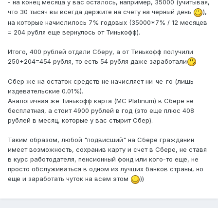
- на конец месяца у вас осталось, например, 35000 (учитывая,
что 30 тысяч вы всегда держите на счету на черный день
),
на которые начислилось 7% годовых (35000*7% / 12 месяцев
= 204 рубля еще вернулось от Тинькофф).
Итого, 400 рублей отдали Сберу, а от Тинькофф получили
250+204=454 рубля, то есть 54 рубля даже заработали
Сбер же на остаток средств не начисляет ни-че-го (лишь
издевательские 0.01%).
Аналогичная же Тинькофф карта (MC Platinum) в Сбере не
бесплатная, а стоит 4900 рублей в год (это еще плюс 408
рублей в месяц, которые у вас стырит Сбер).
Таким образом, любой "подвисший" на Сбере гражданин
имеет возможность, сохранив карту и счет в Сбере, не ставя
в курс работодателя, пенсионный фонд или кого-то еще, не
просто обслуживаться в одном из лучших банков страны, но
еще и заработать чуток на всем этом
))