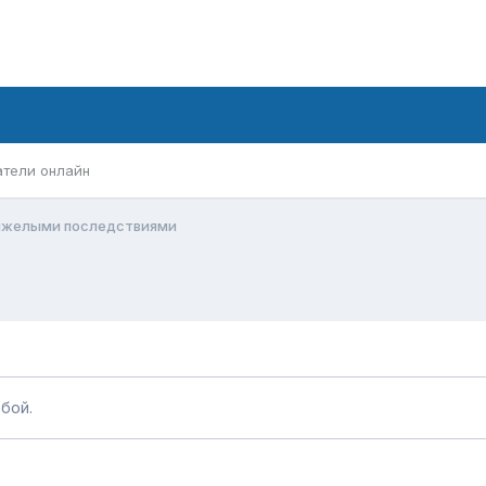
атели онлайн
яжелыми последствиями
бой.