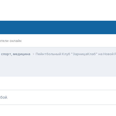
атели онлайн
, спорт, медицина
Пейнтбольный Клуб "ЗарницаКлаб" на Новой Р
бой.