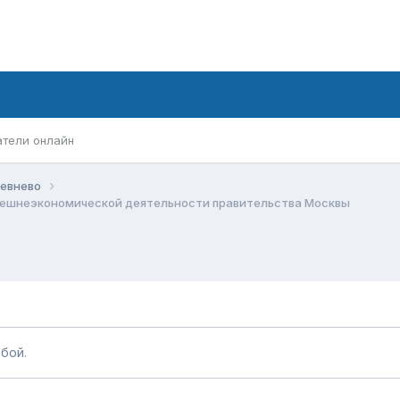
атели онлайн
Жевнево
внешнеэкономической деятельности правительства Москвы
бой.