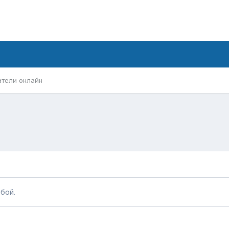
атели онлайн
бой.